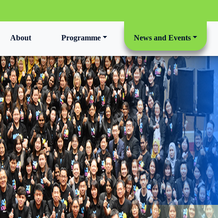
t)
About
Programme
News and Events