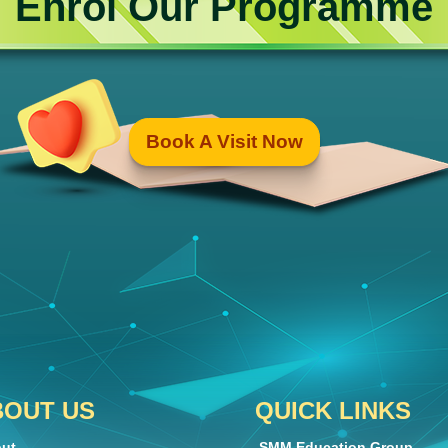
Enrol Our Programme
Book A Visit Now
BOUT US
QUICK LINKS
ut
SMM Education Group